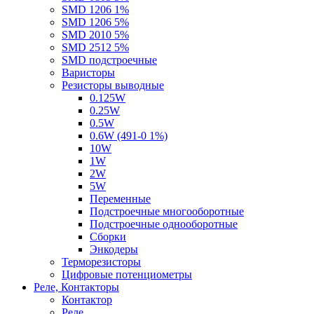
SMD 1206 1%
SMD 1206 5%
SMD 2010 5%
SMD 2512 5%
SMD подстроечные
Варисторы
Резисторы выводные
0.125W
0.25W
0.5W
0.6W (491-0 1%)
10W
1W
2W
5W
Переменные
Подстроечные многооборотные
Подстроечные однооборотные
Сборки
Энкодеры
Терморезисторы
Цифровые потенциометры
Реле, Контакторы
Контактор
Реле