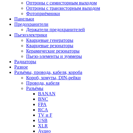
Оптроны с симисторным выходом
Оптроны с транзисторным выходом
Фотоприёмники
Панельки
Предохранители
Держатели предохранителей
Пьезоэлектрики
Кварцевые генераторы
Кварцевые резонаторы
Керамические резонаторы
Пьезо-элементы и зуммеры
Радиаторы
Разное
Разъёмы, провода, кабеля, короба
Короб, хомуты, DIN-рейки
Провода, кабеля
Разъёмы
BANAN
BNC
FPA
RCA
TV и F
USB
XLR
Аудио