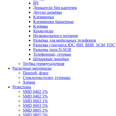
ВЧ
Держатели Sim карточек
Другие разъёмы
Клеммники
Клеммники барьерные
Клеммы
Крокодилы
Низковольтного питания
Разъёмы для мобильных телефонов
Разъемы стандарта IDC (BH, BHR, SCM, FDC
Разъемы типа D-SUB
Телефонные, сетевые
Штыревые линейки
Трубка термоусадочная
Расходные материалы
Припой, флюс
Стеклотекстолит, гетинакс
Химия
Резисторы
SMD 0402 1%
SMD 0402 5%
SMD 0603 1%
SMD 0603 5%
SMD 0805 1%
SMD 0805 5%