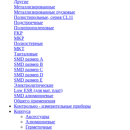
Другие
Металлизированные
Металлизированные пусковые
Полистирольные, серия CL11
Подстроечные
Полипропиленовые
FKP
MKP
Полиэстерные
MKT
Танталовые
SMD размер A
SMD размер B
SMD размер C
SMD размер D
SMD размер E
Электролитические
Low ESR (для мат. плат)
SMD алюминиевые
Общего применения
Контрольно - измерительные приборы
Корпуса
Аксессуары
Алюминиевые
Герметичные