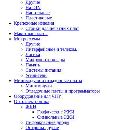
Другие
На DIN
Настольные
Пластиковые
Крепежные изделия
Стойки для печатных плат
Макетные платы
Микросхемы
Другие
Интерфейсные и телеком.
Логика
Микроконтроллеры
Память
Системы питания
Усилители
Минимодули и отладочные платы
Минимодули
Отладочные платы и программаторы
Оборудование для ЧПУ
Оптоэлектроника
ЖКИ
Графические ЖКИ
Символьные ЖКИ
Инфракрасные диоды
Оптроны другие