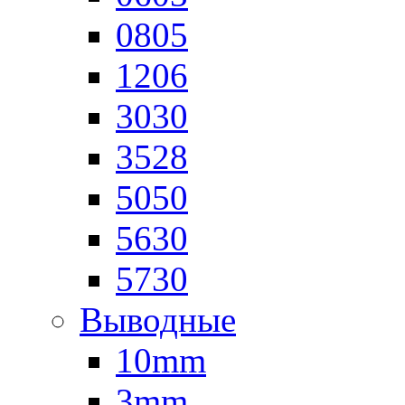
0805
1206
3030
3528
5050
5630
5730
Выводные
10mm
3mm