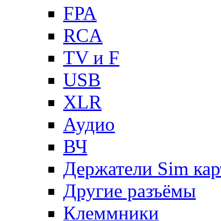
FPA
RCA
TV и F
USB
XLR
Аудио
ВЧ
Держатели Sim кар
Другие разъёмы
Клеммники