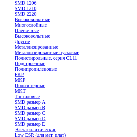
SMD 1206
SMD 1210
SMD 2220
Высоковольтные
Многослойные
Плёночные
Высоковольтные
Другие
Металлизированные
Металлизированные пусковые
Полистирольные, серия CL11
Подстроечные
Полипропиленовые
FKP
MKP
Полиэстерные
MKT
Танталовые
SMD размер A
SMD размер B
SMD размер C
SMD размер D
SMD размер E
Электролитические
Low ESR (для мат. плат)