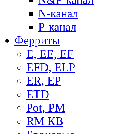
N-канал
P-канал
Ферриты
E, EE, EF
EFD, ELP
ER, EP
ETD
Pot, PM
RM КВ