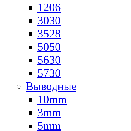
1206
3030
3528
5050
5630
5730
Выводные
10mm
3mm
5mm