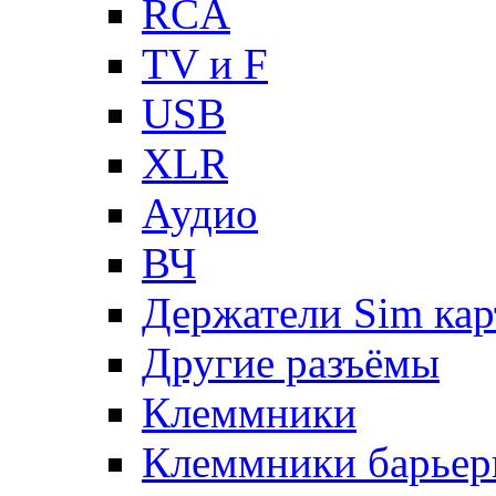
RCA
TV и F
USB
XLR
Аудио
ВЧ
Держатели Sim кар
Другие разъёмы
Клеммники
Клеммники барьер