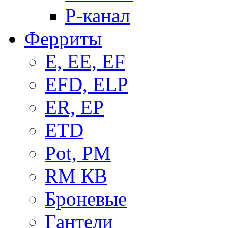
P-канал
Ферриты
E, EE, EF
EFD, ELP
ER, EP
ETD
Pot, PM
RM КВ
Броневые
Гантели