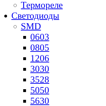
Термореле
Светодиоды
SMD
0603
0805
1206
3030
3528
5050
5630