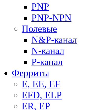
PNP
PNP-NPN
Полевые
N&P-канал
N-канал
P-канал
Ферриты
E, EE, EF
EFD, ELP
ER, EP