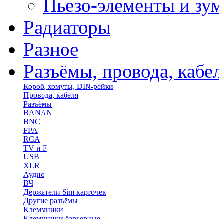
Пьезо-элементы и з
Радиаторы
Разное
Разъёмы, провода, кабе
Короб, хомуты, DIN-рейки
Провода, кабеля
Разъёмы
BANAN
BNC
FPA
RCA
TV и F
USB
XLR
Аудио
ВЧ
Держатели Sim карточек
Другие разъёмы
Клеммники
Клеммники барьерные