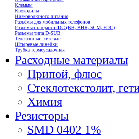
Клеммы
Крокодилы
Низковольтного питания
Разъёмы для мобильных телефонов
Разъемы стандарта IDC (BH, BHR, SCM, FDC)
Разъемы типа D-SUB
Телефонные, сетевые
Штыревые линейки
Трубка термоусадочная
Расходные материалы
Припой, флюс
Стеклотекстолит, гет
Химия
Резисторы
SMD 0402 1%