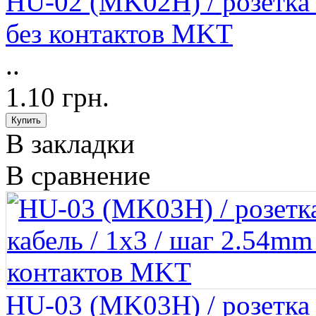
HU-02 (MK02H) / розетка н
без контактов MKT
..
1.10 грн.
В закладки
В сравнение
HU-03 (MK03H) / розетка н