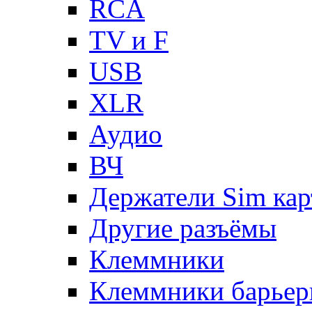
RCA
TV и F
USB
XLR
Аудио
ВЧ
Держатели Sim кар
Другие разъёмы
Клеммники
Клеммники барьер