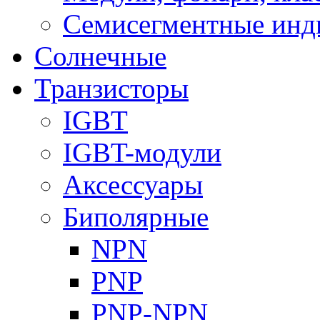
Семисегментные инд
Солнечные
Транзисторы
IGBT
IGBT-модули
Аксессуары
Биполярные
NPN
PNP
PNP-NPN