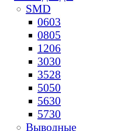
SMD
0603
0805
1206
3030
3528
5050
5630
5730
Выводные