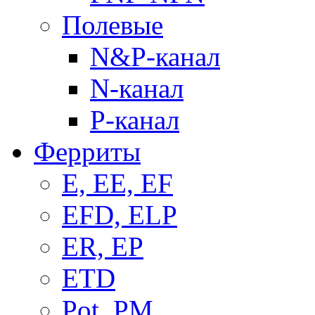
Полевые
N&P-канал
N-канал
P-канал
Ферриты
E, EE, EF
EFD, ELP
ER, EP
ETD
Pot, PM